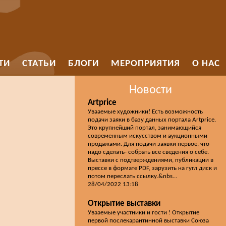
ТИ
СТАТЬИ
БЛОГИ
МЕРОПРИЯТИЯ
О НАС
Новости
Artprice
Увааемые художники! Есть возможность
подачи заяки в базу данных портала Artprice.
Это крупнейший портал, занимающийся
современным искусством и аукционными
продажами. Для подачи заявки первое, что
надо сделать- собрать все сведения о себе.
Выставки с подтверждениями, публикации в
прессе в формате PDF, зарузить на гугл диск и
потом переслать ссылку.&nbs...
28/04/2022 13:18
Открытие выставки
Увааемые участники и гости ! Открытие
первой послекарантинной выставки Союза