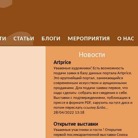
ТИ
СТАТЬИ
БЛОГИ
МЕРОПРИЯТИЯ
О НАС
Новости
Artprice
Увааемые художники! Есть возможность
подачи заяки в базу данных портала Artprice.
Это крупнейший портал, занимающийся
современным искусством и аукционными
продажами. Для подачи заявки первое, что
надо сделать- собрать все сведения о себе.
Выставки с подтверждениями, публикации в
прессе в формате PDF, зарузить на гугл диск и
потом переслать ссылку.&nbs...
28/04/2022 13:18
Открытие выставки
Увааемые участники и гости ! Открытие
первой послекарантинной выставки Союза