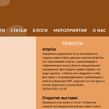
ТИ
СТАТЬИ
БЛОГИ
МЕРОПРИЯТИЯ
О НАС
Новости
Artprice
Увааемые художники! Есть возможность
подачи заяки в базу данных портала Artprice.
Это крупнейший портал, занимающийся
современным искусством и аукционными
продажами. Для подачи заявки первое, что
надо сделать- собрать все сведения о себе.
Выставки с подтверждениями, публикации в
прессе в формате PDF, зарузить на гугл диск и
потом переслать ссылку.&nbs...
28/04/2022 13:18
Открытие выставки
Увааемые участники и гости ! Открытие
первой послекарантинной выставки Союза