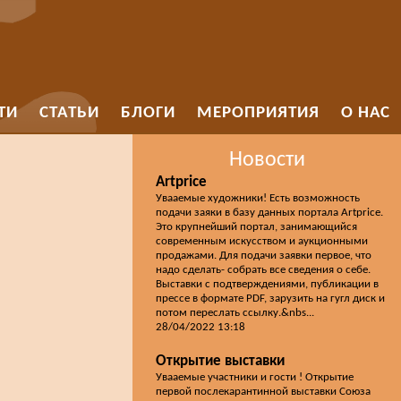
ТИ
СТАТЬИ
БЛОГИ
МЕРОПРИЯТИЯ
О НАС
Новости
Artprice
Увааемые художники! Есть возможность
подачи заяки в базу данных портала Artprice.
Это крупнейший портал, занимающийся
современным искусством и аукционными
продажами. Для подачи заявки первое, что
надо сделать- собрать все сведения о себе.
Выставки с подтверждениями, публикации в
прессе в формате PDF, зарузить на гугл диск и
потом переслать ссылку.&nbs...
28/04/2022 13:18
Открытие выставки
Увааемые участники и гости ! Открытие
первой послекарантинной выставки Союза