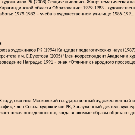
художников РК (2008) Секция: живопись Жанр: тематическая ка
у Карагандинской области Образование: 1979-1983 - художестве
аботы: 1979-1983 – учеба в художественном училище 1985-199...
ч
за художников РК (1994) Кандидат педагогических наук (1987
рситета им. Е.Букетова (2005) Член-корреспондент Академии ху
воведение Награды: 1991 – знак «Отличник народного просвещен
3 году, окончил Московский государственный художественный и
график, член Союза художников РК, Заслуженный деятель культур
кает некая «нездешность», когда знакомые образы обретают д