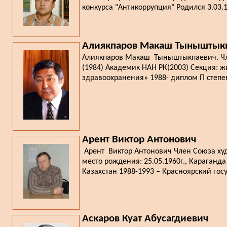
конкурса "Антикоррупция" Родился 3.03.19
Алиякпаров Макаш Тыныштык
Алиякпаров Макаш Тыныштыкпаевич. Чле
(1984) Академик НАН РК(2003) Секция: ж
здравоохранения» 1988- диплом П степен
Арент Виктор Антонович
Арент Виктор Антонович Член Союза худ
место рождения: 25.05.1960г., Караганд
Казахстан 1988-1993 – Красноярский гос
Аскаров Куат Абусагдиевич