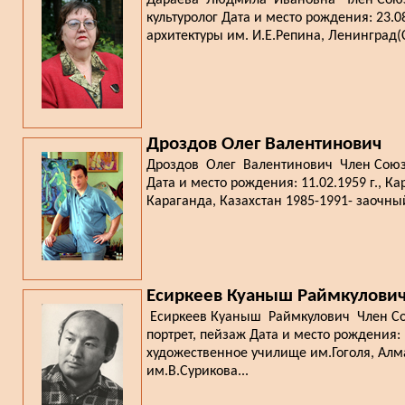
Дараева Людмила Ивановна Член Союза 
культуролог Дата и место рождения: 23.0
архитектуры им. И.Е.Репина, Ленинград(С
Дроздов Олег Валентинович
Дроздов Олег Валентинович Член Союза 
Дата и место рождения: 11.02.1959 г., 
Караганда, Казахстан 1985-1991- заочны
Есиркеев Куаныш Раймкулови
Есиркеев Куаныш Раймкулович Член Сою
портрет, пейзаж Дата и место рождения: 
художественное училище им.Гоголя, Алма
им.В.Сурикова...