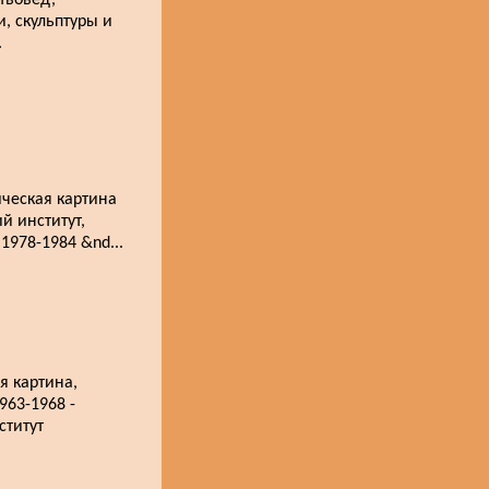
твовед,
и, скульптуры и
.
ческая картина
й институт,
1978-1984 &nd...
я картина,
963-1968 -
ститут