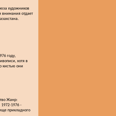
Союза художников
и внимания отдает
азахстана.
976 году,
ивописи, хотя в
о кистью они
тво Жанр:
 1972-1976 -
лище прикладного