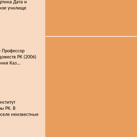
ртина Дата и
нное училище
) Профессор
дожеств РК (2006)
ия Каз...
нститут
ы РК. В
оселе неизвестные