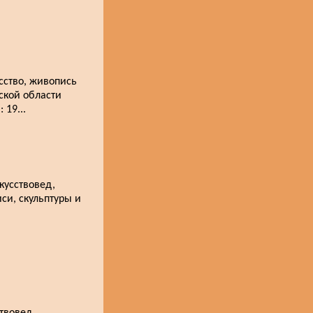
сство, живопись
вской области
 19...
кусствовед,
иси, скульптуры и