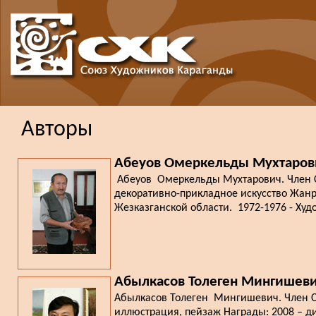
Авторы
Абеуов Омеркельды Мухтаров
Абеуов Омеркельды Мухтарович. Член Со
декоративно-прикладное искусство Жанр: 
Жезказганской области. 1972-1976 - Худ
Абылкасов Толеген Мингишев
Абылкасов Толеген Мингишевич. Член Со
иллюстрация, пейзаж Награды: 2008 – ди