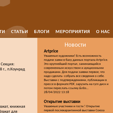
ТИ
СТАТЬИ
БЛОГИ
МЕРОПРИЯТИЯ
О НАС
Новости
Artprice
Увааемые художники! Есть возможность
подачи заяки в базу данных портала Artprice.
 Секция:
Это крупнейший портал, занимающийся
современным искусством и аукционными
 г., п.Коунрад
продажами. Для подачи заявки первое, что
надо сделать- собрать все сведения о себе.
Выставки с подтверждениями, публикации в
прессе в формате PDF, зарузить на гугл диск и
потом переслать ссылку.&nbs...
28/04/2022 13:18
Открытие выставки
лакат, книжная
Увааемые участники и гости ! Открытие
первой послекарантинной выставки Союза
Плакат для