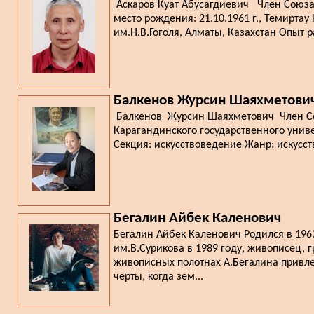
Аскаров Куат Абусагдиевич Член Союза 
место рождения: 21.10.1961 г., Темирта
им.Н.В.Гоголя, Алматы, Казахстан Опыт р
Балкенов Журсин Шаяхметови
Балкенов Журсин Шаяхметович Член Сою
Карагандинского государственного униве
Секция: искусствоведение Жанр: искусст
Бегалин Айбек Каленович
Бегалин Айбек Каленович Родился в 196
им.В.Сурикова в 1989 году, живописец, 
живописных полотнах А.Бегалина привле
черты, когда зем...