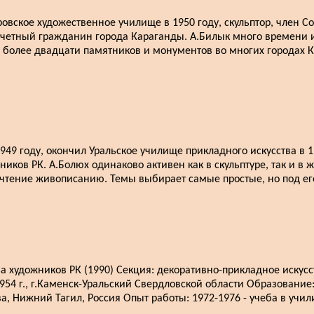
ровское художественное училище в 1950 году, скульптор, член 
почетный гражданин города Караганды. А.Билык много времени 
 более двадцати памятников и монументов во многих городах К
49 году, окончил Уральское училище прикладного искусства в 1
иков РК. А.Болюх одинаково активен как в скульптуре, так и в ж
очтение живописанию. Темы выбирает самые простые, но под ег
художников РК (1990) Секция: декоративно-прикладное искусс
954 г., г.Каменск-Уральский Свердловской области Образование:
а, Нижний Тагил, Россия Опыт работы: 1972-1976 - учеба в учи