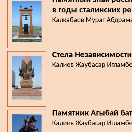
в годы сталинских р
Калкабаев Мурат Абдрам
Стела Независимости
Калиев Жаубасар Игламб
Памятник Агыбай ба
Калиев Жаубасар Игламб