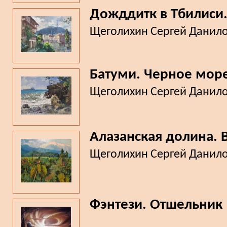
Дожддитк в Тбилиси
Щеголихин Сергей Данил
Батуми. Черное море
Щеголихин Сергей Данил
Алазанская долина. 
Щеголихин Сергей Данил
Фэнтези. Отшельник