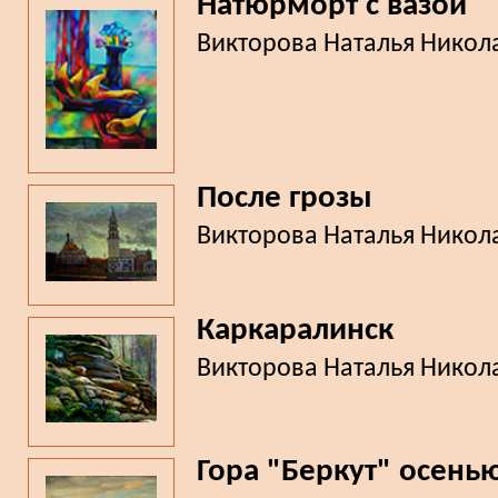
Натюрморт с вазой
Викторова Наталья Никол
После грозы
Викторова Наталья Никол
Каркаралинск
Викторова Наталья Никол
Гора "Беркут" осень