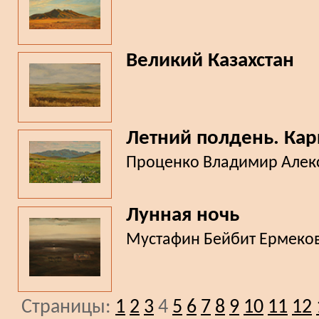
Великий Казахстан
Летний полдень. Кар
Проценко Владимир Алек
Лунная ночь
Мустафин Бейбит Ермеко
Страницы:
1
2
3
4
5
6
7
8
9
10
11
12